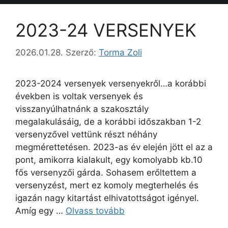
2023-24 VERSENYEK
2026.01.28.
Szerző:
Torma Zoli
2023-2024 versenyek versenyekről…a korábbi
években is voltak versenyek és
visszanyúlhatnánk a szakosztály
megalakulásáig, de a korábbi időszakban 1-2
versenyzővel vettünk részt néhány
megmérettetésen. 2023-as év elején jött el az a
pont, amikorra kialakult, egy komolyabb kb.10
fős versenyzői gárda. Sohasem erőltettem a
versenyzést, mert ez komoly megterhelés és
igazán nagy kitartást elhivatottságot igényel.
Amíg egy …
Olvass tovább