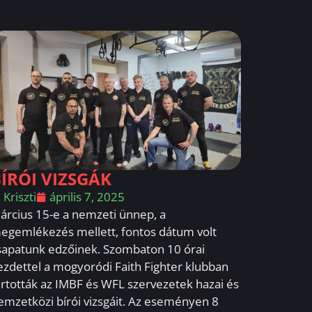
ÍRÓI VIZSGÁK
Kriszti
április 7, 2025
árcius 15-e a nemzeti ünnep, a
egemlékezés mellett, fontos dátum volt
sapatunk edzőinek. Szombaton 10 órai
ezdettel a mogyoródi Faith Fighter klubban
artották az IMBF és WFL szervezetek hazai és
emzetközi bírói vizsgáit. Az eseményen 8