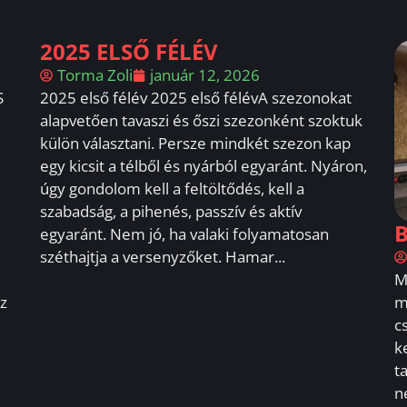
2025 ELSŐ FÉLÉV
Torma Zoli
január 12, 2026
S
2025 első félév 2025 első félévA szezonokat
alapvetően tavaszi és őszi szezonként szoktuk
külön választani. Persze mindkét szezon kap
egy kicsit a télből és nyárból egyaránt. Nyáron,
úgy gondolom kell a feltöltődés, kell a
szabadság, a pihenés, passzív és aktív
B
egyaránt. Nem jó, ha valaki folyamatosan
széthajtja a versenyzőket. Hamar...
M
Ez
m
c
k
t
n