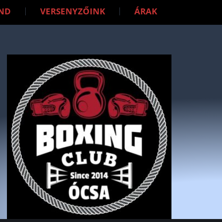
ND
VERSENYZŐINK
ÁRAK