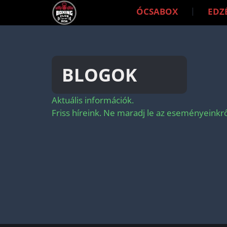
ÓCSABOX
EDZ
BLOGOK
Aktuális információk.
Friss híreink. Ne maradj le az eseményeinkrő