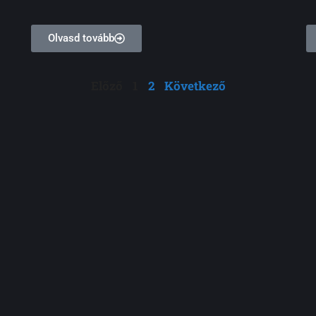
Olvasd tovább
Előző
1
2
Következő
cial Media Po
llery to showcase images from your recent