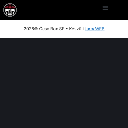
2026© Ócsa Box SE • Készült
tarnaWEB